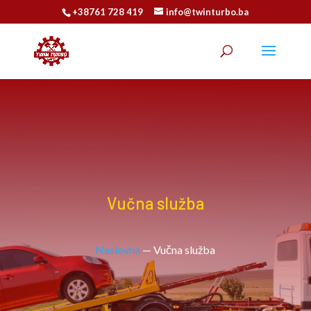
+38761 728 419
info@twinturbo.ba
Vučna služba
Naslovna
—
Vučna služba