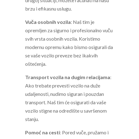
drugoj situaciji, možete računati na našu
brzu i efikasnu uslugu.
Vuča osobnih vozila
: Naš tim je
opremljen za sigurno i profesionalno vuču
svih vrsta osobnih vozila. Koristimo
modernu opremu kako bismo osigurali da
se vaše vozilo preveze bez ikakvih
oštećenja.
Transport vozila na dugim relacijama
:
Ako trebate prevesti vozilo na duže
udaljenosti, nudimo siguran i pouzdan
transport. Naš tim će osigurati da vaše
vozilo stigne na odredište u savršenom
stanju.
Pomoć na cesti
: Pored vuče, pružamo i