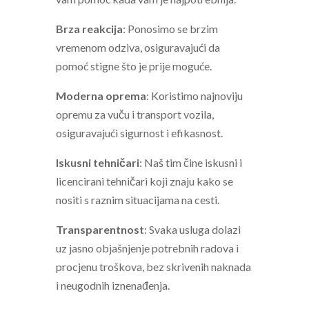
Brza reakcija
: Ponosimo se brzim
vremenom odziva, osiguravajući da
pomoć stigne što je prije moguće.
Moderna oprema
: Koristimo najnoviju
opremu za vuču i transport vozila,
osiguravajući sigurnost i efikasnost.
Iskusni tehničari
: Naš tim čine iskusni i
licencirani tehničari koji znaju kako se
nositi s raznim situacijama na cesti.
Transparentnost
: Svaka usluga dolazi
uz jasno objašnjenje potrebnih radova i
procjenu troškova, bez skrivenih naknada
i neugodnih iznenađenja.