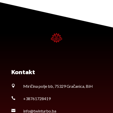
Kontakt

Miričina polje bb, 75329 Gračanica, BiH

+38761728419

info@twinturbo.ba