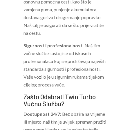
osnovnu pomoć na cesti, kao što je
zamjena guma, punjenje akumulatora,
dostava goriva i druge manje popravke.
Naš cilj je osigurati da se što prije vratite
na cestu.
Sigurnost i profesionalnost
: Naš tim
vučne službe sastoji se od iskusnih
profesionalaca koji se pridržavaju najviših
standarda sigurnosti i profesionalnosti.
Vaše vozilo je u sigurnim rukama tijekom
cijelog procesa vuče.
Zašto Odabrati Twin Turbo
Vučnu Službu?
Dostupnost 24/7:
Bez obzira na vrijeme
ili mjesto, naš tim je uvijek spreman pružiti
vam pomoć kada vam je najpotrebnija.